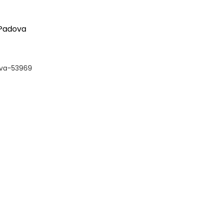
 Padova
ova-53969