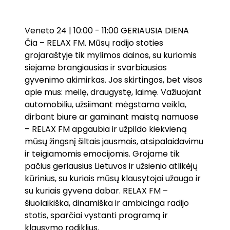
Veneto 24 | 10:00 - 11:00 GERIAUSIA DIENA
Čia – RELAX FM. Mūsų radijo stoties
grojaraštyje tik mylimos dainos, su kuriomis
siejame brangiausias ir svarbiausias
gyvenimo akimirkas. Jos skirtingos, bet visos
apie mus: meilę, draugystę, laimę. Važiuojant
automobiliu, užsiimant mėgstama veikla,
dirbant biure ar gaminant maistą namuose
– RELAX FM apgaubia ir užpildo kiekvieną
mūsų žingsnį šiltais jausmais, atsipalaidavimu
ir teigiamomis emocijomis. Grojame tik
pačius geriausius Lietuvos ir užsienio atlikėjų
kūrinius, su kuriais mūsų klausytojai užaugo ir
su kuriais gyvena dabar. RELAX FM –
šiuolaikiška, dinamiška ir ambicinga radijo
stotis, sparčiai vystanti programą ir
klausymo rodiklius.