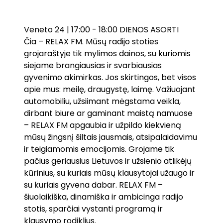
Veneto 24 | 17:00 - 18:00 DIENOS ASORTI
Čia – RELAX FM. Mūsų radijo stoties
grojaraštyje tik mylimos dainos, su kuriomis
siejame brangiausias ir svarbiausias
gyvenimo akimirkas. Jos skirtingos, bet visos
apie mus: meilę, draugystę, laimę. Važiuojant
automobiliu, užsiimant mėgstama veikla,
dirbant biure ar gaminant maistą namuose
– RELAX FM apgaubia ir užpildo kiekvieną
mūsų žingsnį šiltais jausmais, atsipalaidavimu
ir teigiamomis emocijomis. Grojame tik
pačius geriausius Lietuvos ir užsienio atlikėjų
kūrinius, su kuriais mūsų klausytojai užaugo ir
su kuriais gyvena dabar. RELAX FM –
šiuolaikiška, dinamiška ir ambicinga radijo
stotis, sparčiai vystanti programą ir
klausymo rodiklius.